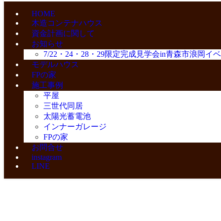
HOME
木造コンテナハウス
資金計画に関して
お知らせ
7/22・24・28・29限定完成見学会in青森市浪岡
モデルハウス
FPの家
施工事例
平屋
三世代同居
太陽光蓄電池
インナーガレージ
FPの家
お問合せ
instagram
LINE