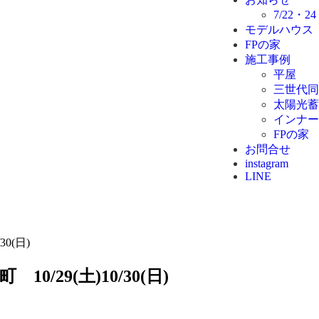
7/22
モデルハウス
FPの家
施工事例
平屋
三世代同
太陽光蓄
インナー
FPの家
お問合せ
instagram
LINE
0(日)
/29(土)10/30(日)