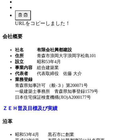
URLをコピーしました！
会社概要
社名 有限会社興都建設
住所
青森市浪岡大字浪岡字松島101
設立
昭和53年4月
事業内容
総合建築業
代表者
代表取締役 佐藤 大介
業務登録
青森県知事許可 （般-３）第200071号
一級建築士事務所 青森県知事登録1579号
日本住宅保証検査機構(JIO)A2000177号
ＺＥＨ普及目標及び実績
沿革
昭和53年4月 黒石市に創業