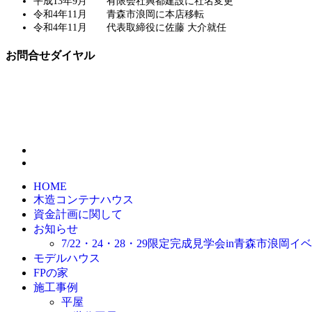
平成13年9月 有限会社興都建設に社名変更
令和4年11月 青森市浪岡に本店移転
令和4年11月 代表取締役に佐藤 大介就任
お問合せダイヤル
HOME
木造コンテナハウス
資金計画に関して
お知らせ
7/22・24・28・29限定完成見学会in青森市浪岡
モデルハウス
FPの家
施工事例
平屋